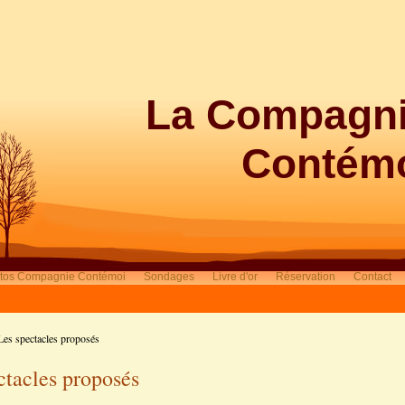
La Compagn
Contém
tos Compagnie Contémoi
Sondages
Livre d'or
Réservation
Contact
Les spectacles proposés
ctacles proposés