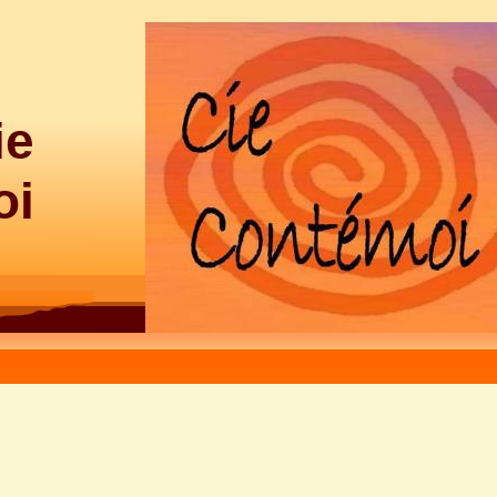
ie
oi