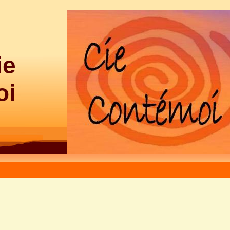
ie
oi